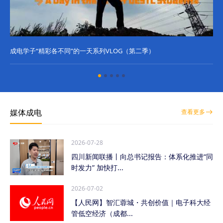
成电学子“精彩各不同”的一天系列VLOG（第二季）
成
媒体成电
查看更多
2026-07-28
四川新闻联播丨向总书记报告：体系化推进“同
时发力” 加快打...
2026-07-02
【人民网】智汇蓉城・共创价值｜电子科大经
管低空经济（成都...