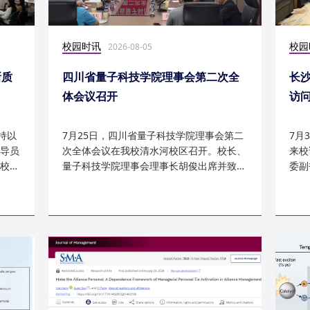
校园时讯
校园
2026-08-05
新质
四川省量子科技学院理事会第二次全
长
体会议召开
访
持以
7月25日，四川省量子科技学院理事会第二
7月
导员
次全体会议在我校清水河校区召开。校长、
来校
校
量子科技学院理事会理事长胡俊出席并致
委副
辞。校党委副书记、副校长李...
科建