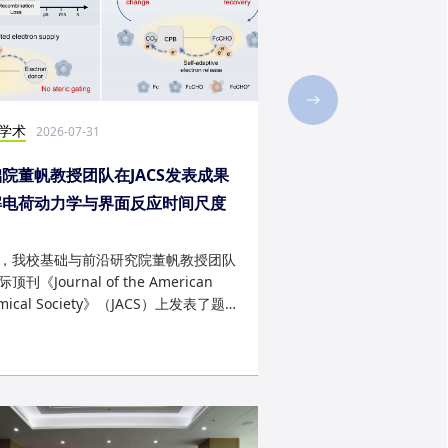
学术
社会实践
2026-07-31
2026-07-28
院董帆教授团队在JACS发表成果
2026年第二十三届“
解电荷动力学与界面反应时间尺度
西班牙内布里哈大学
配难题
成
，我校基础与前沿研究院董帆教授团队
近日，我校第二十三届“
顶刊《Journal of the American
学生赴西班牙内布里哈
mical Society》（JACS）上发表了题
天的暑期交流项目。该
art Charge Buffer-Mod...
习、前沿科技实战、文..