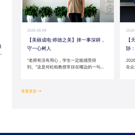
江
2026-06-09
2026
【美丽成电·师德之美】择一事深耕，
【
模
守一心树人
陟：
家
“老师有没有用心，学生一定能感受得
20
到。”这是何松柏教授常挂在嘴边的一句
在众
话。这位土生土长的成电人，从1991级光
学院
电五系的学子一路走来，二十余年间，深
磁场
耕“模拟电路基础”“电路分析与电子线路”等
空天
查看更多
工科核心课程...
钻研的