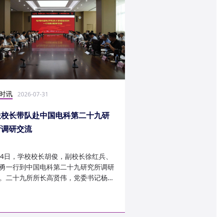
时讯
社会实践
2026-07-31
2026-07-27
俊校长带队赴中国电科第二十九研
光电学子赴康定开展
所调研交流
24日，学校校长胡俊，副校长徐红兵、
光电科学与工程学院光
勇一行到中国电科第二十九研究所调研
研究生第一党支部、信
。二十九所所长高贤伟，党委书记杨建
究生第二党支部组建“康
副所长孟建、袁琦莉、...
于 7 月 14 日至 7 月 ...