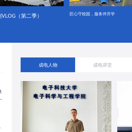
匠心守校园，服务伴开学
VLOG（第二季）
成电学子“精彩各不同”的一天
成电人物
成电讲堂
书
同
・
经