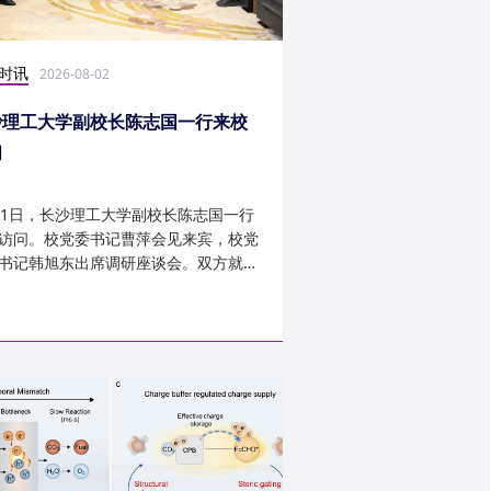
时讯
科研学术
2026-08-02
2026-07-30
沙理工大学副校长陈志国一行来校
计算机学院鲁力教授
问
MICRO 2026录用
31日，长沙理工大学副校长陈志国一行
近日，第59届IEEE/A
访问。校党委书记曹萍会见来宾，校党
讨会（The 59th IEEE/
书记韩旭东出席调研座谈会。双方就学
InternationalSymposi
设、人才培养等深入交...
Microarchitecture
论文录用结果。我...