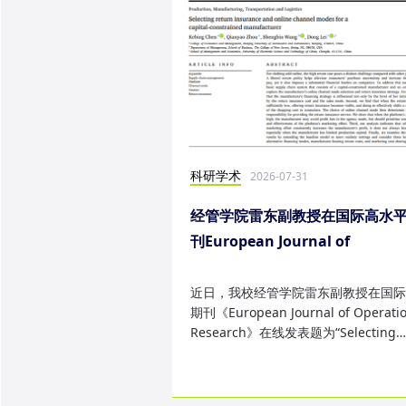
科研学术
2026-07-31
经管学院雷东副教授在国际高水
刊European Journal of
Operational Research发表研
果
近日，我校经管学院雷东副教授在国际
期刊《European Journal of Operatio
Research》在线发表题为“Selecting
return insurance and online ...