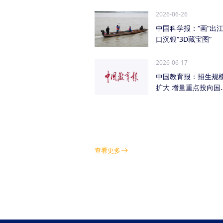
管低空经济（成都...
2026-06-26
中国科学报：“画”出
口沉银“3D藏宝图”
2026-06-17
中国教育报：招生规
扩大 增量重点投向国
急需紧缺学科领域
查看更多