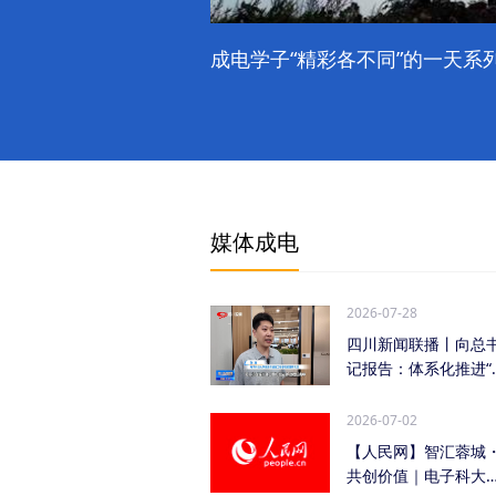
成电学子“精彩各不同”的一天系列
媒体成电
2026-07-28
四川新闻联播丨向总
记报告：体系化推进“
时发力” 加快打...
2026-07-02
【人民网】智汇蓉城
共创价值｜电子科大