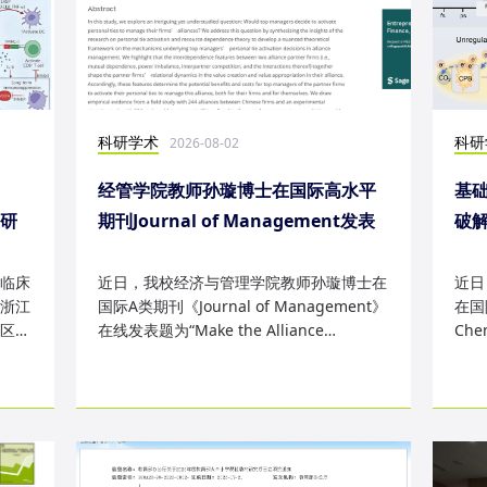
科研学术
科研
2026-08-02
经管学院教师孙璇博士在国际高水平
基础
表研
期刊Journal of Management发表
破
研究成果
失
临床
近日，我校经济与管理学院教师孙璇博士在
近日
浙江
国际A类期刊《Journal of Management》
在国际
区
在线发表题为“Make the Alliance
Che
Personal: A Dependence Framewor...
为“Sm