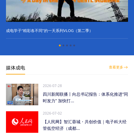
成电学子“精彩各不同”的一天系列VLOG（第二季）
成
媒体成电
查看更多
2026-07-28
四川新闻联播丨向总书记报告：体系化推进“同
时发力” 加快打...
2026-07-02
【人民网】智汇蓉城・共创价值｜电子科大经
管低空经济（成都...