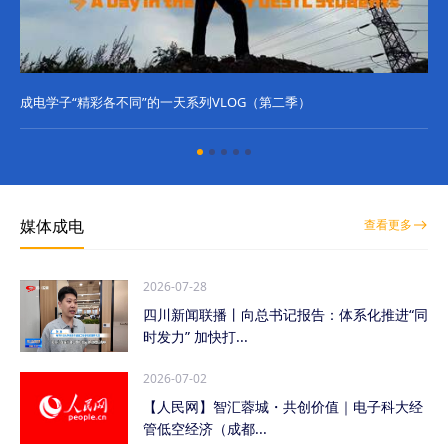
成电学子“精彩各不同”的一天系列VLOG（第二季）
成
媒体成电
查看更多
2026-07-28
四川新闻联播丨向总书记报告：体系化推进“同
时发力” 加快打...
2026-07-02
【人民网】智汇蓉城・共创价值｜电子科大经
管低空经济（成都...