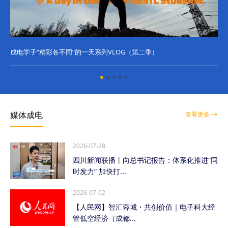
成电学子“精彩各不同”的一天系列VLOG（第二季）
成
媒体成电
查看更多
2026-07-28
四川新闻联播丨向总书记报告：体系化推进“同
时发力” 加快打...
2026-07-02
【人民网】智汇蓉城・共创价值｜电子科大经
管低空经济（成都...