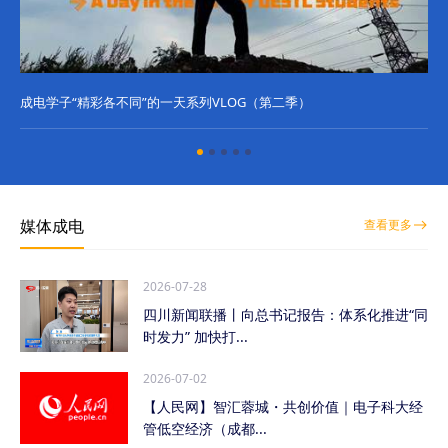
成电学子“精彩各不同”的一天系列VLOG（第二季）
成
媒体成电
查看更多
2026-07-28
四川新闻联播丨向总书记报告：体系化推进“同
时发力” 加快打...
2026-07-02
【人民网】智汇蓉城・共创价值｜电子科大经
管低空经济（成都...