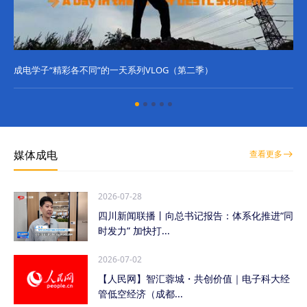
成电学子“精彩各不同”的一天系列VLOG（第二季）
成
媒体成电
查看更多
2026-07-28
四川新闻联播丨向总书记报告：体系化推进“同
时发力” 加快打...
2026-07-02
【人民网】智汇蓉城・共创价值｜电子科大经
管低空经济（成都...