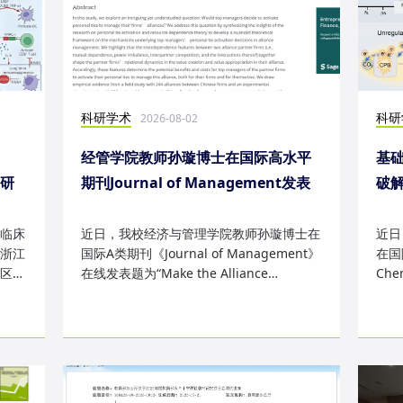
科研学术
科研
2026-08-02
经管学院教师孙璇博士在国际高水平
基础
表研
期刊Journal of Management发表
破
研究成果
失
临床
近日，我校经济与管理学院教师孙璇博士在
近日
浙江
国际A类期刊《Journal of Management》
在国际
区
在线发表题为“Make the Alliance
Che
Personal: A Dependence Framewor...
为“Sm