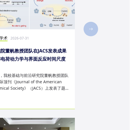
学术
社会实践
2026-07-31
2026-07-28
院董帆教授团队在JACS发表成果
2026年第二十三届“
解电荷动力学与界面反应时间尺度
西班牙内布里哈大学
配难题
成
，我校基础与前沿研究院董帆教授团队
近日，我校第二十三届“
顶刊《Journal of the American
学生赴西班牙内布里哈
mical Society》（JACS）上发表了题
天的暑期交流项目。该
art Charge Buffer-Mod...
习、前沿科技实战、文..