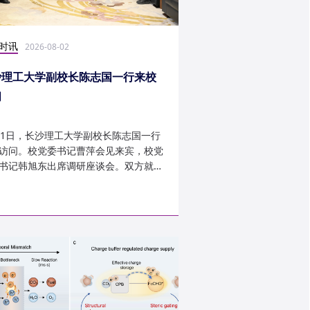
时讯
科研学术
2026-08-02
2026-07-30
沙理工大学副校长陈志国一行来校
计算机学院鲁力教授
问
MICRO 2026录用
31日，长沙理工大学副校长陈志国一行
近日，第59届IEEE/A
访问。校党委书记曹萍会见来宾，校党
讨会（The 59th IEEE/
书记韩旭东出席调研座谈会。双方就学
InternationalSymposi
设、人才培养等深入交...
Microarchitecture
论文录用结果。我...