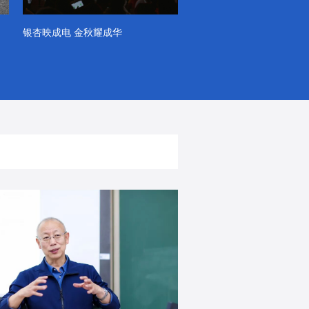
银杏映成电 金秋耀成华
系列VLOG（第一季）
出彩！春天里！