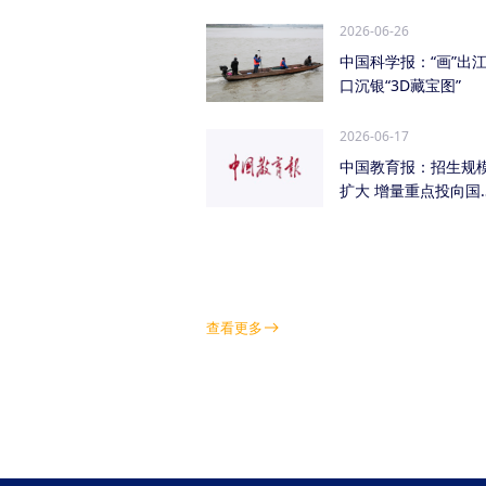
管低空经济（成都...
2026-06-26
中国科学报：“画”出
口沉银“3D藏宝图”
2026-06-17
中国教育报：招生规
扩大 增量重点投向国
急需紧缺学科领域
查看更多