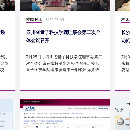
校园时讯
校园
2026-08-05
新质
四川省量子科技学院理事会第二次全
长
体会议召开
访
持以
7月25日，四川省量子科技学院理事会第二
7月
导员
次全体会议在我校清水河校区召开。校长、
来校
校
量子科技学院理事会理事长胡俊出席并致
委副
辞。校党委副书记、副校长李...
科建