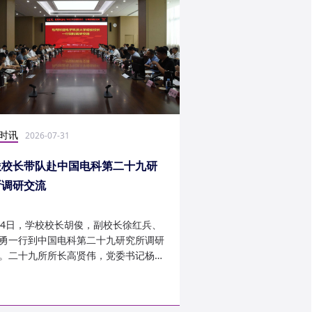
时讯
社会实践
2026-07-31
2026-07-27
俊校长带队赴中国电科第二十九研
光电学子赴康定开展
所调研交流
24日，学校校长胡俊，副校长徐红兵、
光电科学与工程学院光
勇一行到中国电科第二十九研究所调研
研究生第一党支部、信
。二十九所所长高贤伟，党委书记杨建
究生第二党支部组建“康
副所长孟建、袁琦莉、...
于 7 月 14 日至 7 月 ...