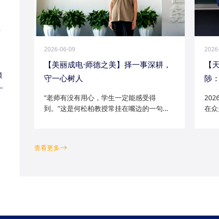
江
2026-06-09
2026
【美丽成电·师德之美】择一事深耕，
【
模
守一心树人
陟：
家
“老师有没有用心，学生一定能感受得
20
到。”这是何松柏教授常挂在嘴边的一句
在众
话。这位土生土长的成电人，从1991级光
学院
电五系的学子一路走来，二十余年间，深
磁场
耕“模拟电路基础”“电路分析与电子线路”等
空天
查看更多
工科核心课程...
钻研的