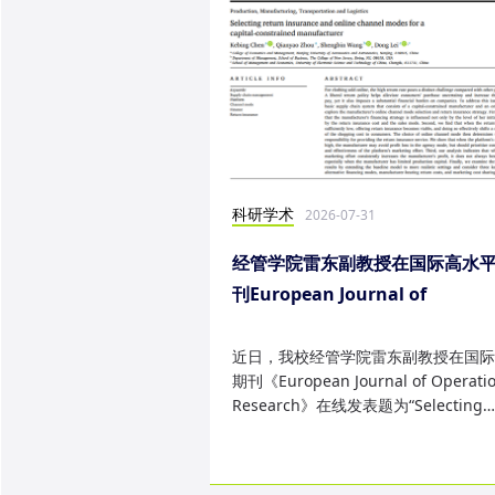
科研学术
2026-07-31
经管学院雷东副教授在国际高水
刊European Journal of
Operational Research发表研
果
近日，我校经管学院雷东副教授在国际
期刊《European Journal of Operatio
Research》在线发表题为“Selecting
return insurance and online ...