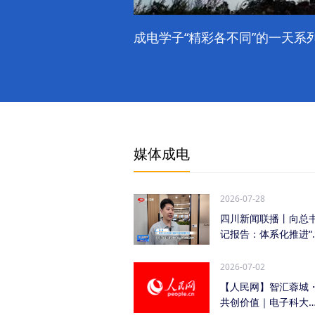
成电学子“精彩各不同”的一天系列
媒体成电
2026-07-28
四川新闻联播丨向总
记报告：体系化推进“
时发力” 加快打...
2026-07-02
【人民网】智汇蓉城
共创价值｜电子科大