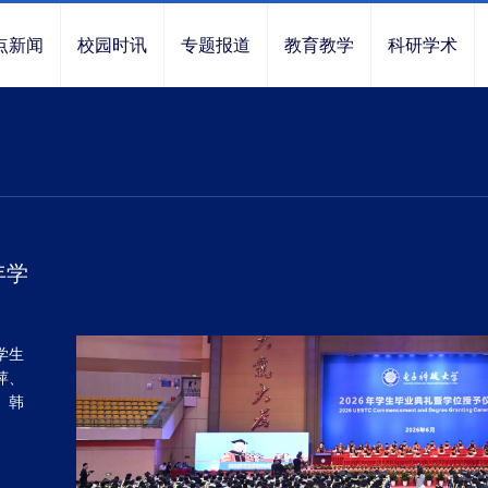
点新闻
校园时讯
专题报道
教育教学
科研学术
年学
学生
萍、
、韩