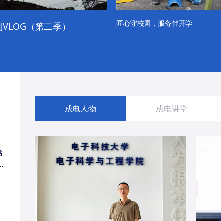
匠心守校园，服务伴开学
VLOG（第二季）
成电学子“精彩各不同”的一天
成电人物
成电讲堂
书
同
・
经