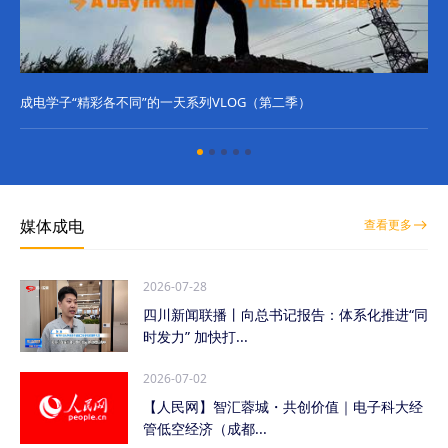
成电学子“精彩各不同”的一天系列VLOG（第二季）
成
媒体成电
查看更多
2026-07-28
四川新闻联播丨向总书记报告：体系化推进“同
时发力” 加快打...
2026-07-02
【人民网】智汇蓉城・共创价值｜电子科大经
管低空经济（成都...