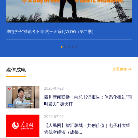
成电学子“精彩各不同”的一天系列VLOG（第二季）
成
媒体成电
查看更多
2026-07-28
四川新闻联播丨向总书记报告：体系化推进“同
时发力” 加快打...
2026-07-02
【人民网】智汇蓉城・共创价值｜电子科大经
管低空经济（成都...