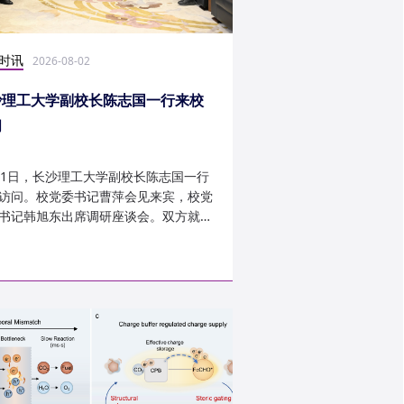
时讯
科研学术
2026-08-02
2026-07-30
沙理工大学副校长陈志国一行来校
计算机学院鲁力教授
问
MICRO 2026录用
31日，长沙理工大学副校长陈志国一行
近日，第59届IEEE/A
访问。校党委书记曹萍会见来宾，校党
讨会（The 59th IEEE/
书记韩旭东出席调研座谈会。双方就学
InternationalSymposi
设、人才培养等深入交...
Microarchitecture
论文录用结果。我...