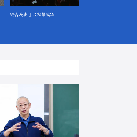
银杏映成电 金秋耀成华
系列VLOG（第一季）
出彩！春天里！