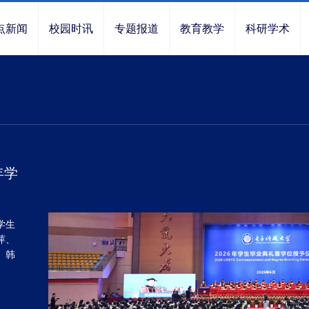
点新闻
校园时讯
专题报道
教育教学
科研学术
年学
学生
萍、
、韩