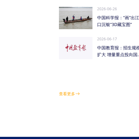
管低空经济（成都...
2026-06-26
中国科学报：“画”出
口沉银“3D藏宝图”
2026-06-17
中国教育报：招生规
扩大 增量重点投向国
急需紧缺学科领域
查看更多