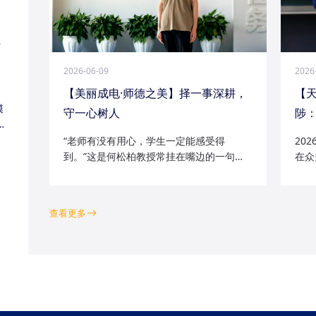
江
2026-06-09
2026
【美丽成电·师德之美】择一事深耕，
【
模
守一心树人
陟：
家
“老师有没有用心，学生一定能感受得
20
到。”这是何松柏教授常挂在嘴边的一句
在众
话。这位土生土长的成电人，从1991级光
学院
电五系的学子一路走来，二十余年间，深
磁场
耕“模拟电路基础”“电路分析与电子线路”等
空天
查看更多
工科核心课程...
钻研的