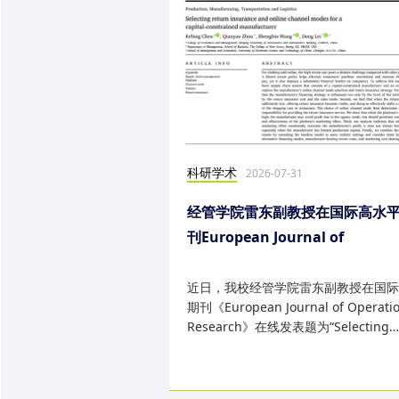
科研学术
2026-07-31
经管学院雷东副教授在国际高水
刊European Journal of
Operational Research发表研
果
近日，我校经管学院雷东副教授在国际
期刊《European Journal of Operatio
Research》在线发表题为“Selecting
return insurance and online ...