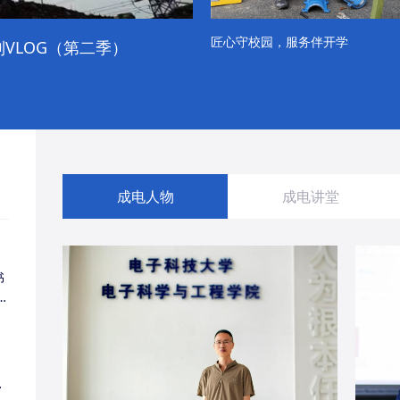
匠心守校园，服务伴开学
VLOG（第二季）
成电学子“精彩各不同”的一天
成电人物
成电讲堂
书
同
・
经