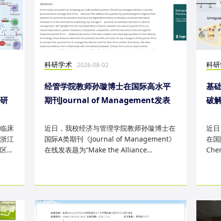
科研学术
科研
2026-08-02
经管学院教师孙璇博士在国际高水平
基础
表研
期刊Journal of Management发表
破
研究成果
失
临床
近日，我校经济与管理学院教师孙璇博士在
近日
浙江
国际A类期刊《Journal of Management》
在国际
区
在线发表题为“Make the Alliance
Che
Personal: A Dependence Framewor...
为“Sm