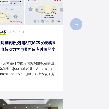
学术
社会实践
2026-07-31
2026-07-28
院董帆教授团队在JACS发表成果
2026年第二十三届“
解电荷动力学与界面反应时间尺度
西班牙内布里哈大学
配难题
成
，我校基础与前沿研究院董帆教授团队
近日，我校第二十三届“
顶刊《Journal of the American
学生赴西班牙内布里哈
mical Society》（JACS）上发表了题
天的暑期交流项目。该
art Charge Buffer-Mod...
习、前沿科技实战、文..