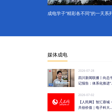
成电学子“精彩各不同”的一天系列
媒体成电
2026-07-28
四川新闻联播丨向总
记报告：体系化推进“
时发力” 加快打...
2026-07-02
【人民网】智汇蓉城
共创价值｜电子科大