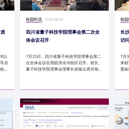
校园时讯
校园
2026-08-05
新质
四川省量子科技学院理事会第二次全
长
体会议召开
访
持以
7月25日，四川省量子科技学院理事会第二
7月
导员
次全体会议在我校清水河校区召开。校长、
来校
校
量子科技学院理事会理事长胡俊出席并致
委副
辞。校党委副书记、副校长李...
科建