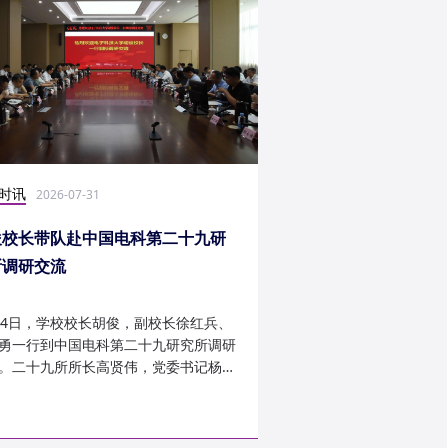
时讯
社会实践
2026-07-31
2026-07-27
俊校长带队赴中国电科第二十九研
光电学子赴康定开展
所调研交流
24日，学校校长胡俊，副校长徐红兵、
光电科学与工程学院光
勇一行到中国电科第二十九研究所调研
研究生第一党支部、信
。二十九所所长高贤伟，党委书记杨建
究生第二党支部组建“康
副所长孟建、袁琦莉、...
于 7 月 14 日至 7 月 ...