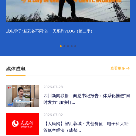
成电学子“精彩各不同”的一天系列VLOG（第二季）
成
媒体成电
查看更多
2026-07-28
四川新闻联播丨向总书记报告：体系化推进“同
时发力” 加快打...
2026-07-02
【人民网】智汇蓉城・共创价值｜电子科大经
管低空经济（成都...