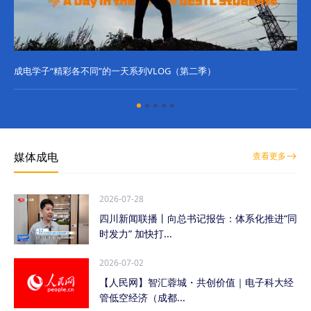
成电学子“精彩各不同”的一天系列VLOG（第二季）
成
媒体成电
查看更多
2026-07-28
四川新闻联播丨向总书记报告：体系化推进“同
时发力” 加快打...
2026-07-02
【人民网】智汇蓉城・共创价值｜电子科大经
管低空经济（成都...