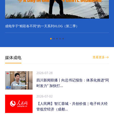
成电学子“精彩各不同”的一天系列VLOG（第二季）
成
媒体成电
查看更多
2026-07-28
四川新闻联播丨向总书记报告：体系化推进“同
时发力” 加快打...
2026-07-02
【人民网】智汇蓉城・共创价值｜电子科大经
管低空经济（成都...